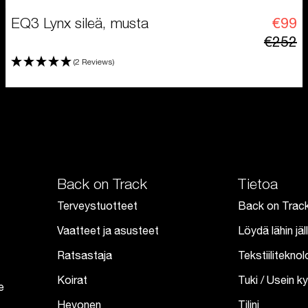
EQ3 Lynx sileä, musta
€99
€252
(2 Reviews)
Back on Track
Tietoa
Terveystuotteet
Back on Trac
Vaatteet ja asusteet
Löydä lähin jä
Ratsastaja
Tekstiilitekn
Koirat
Tuki / Usein 
e
Hevonen
Tilini