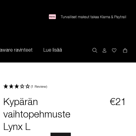
Turvalliset maksut takaa Klarna & Paytrail
aware ravinteet
Lue lisää
(1 Review)
Kypärän
€21
vaihtopehmuste
Lynx L