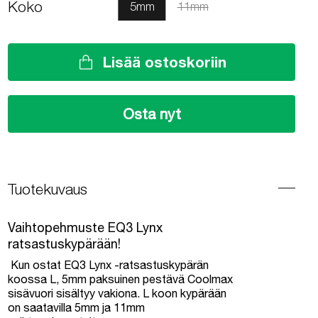
Koko
5mm
11mm
Lisää ostoskoriin
Osta nyt
Tuotekuvaus
Vaihtopehmuste EQ3 Lynx
ratsastuskypärään!
Kun ostat EQ3 Lynx -ratsastuskypärän
koossa L, 5mm paksuinen pestävä Coolmax
sisävuori sisältyy vakiona. L koon kypärään
on saatavilla 5mm ja 11mm