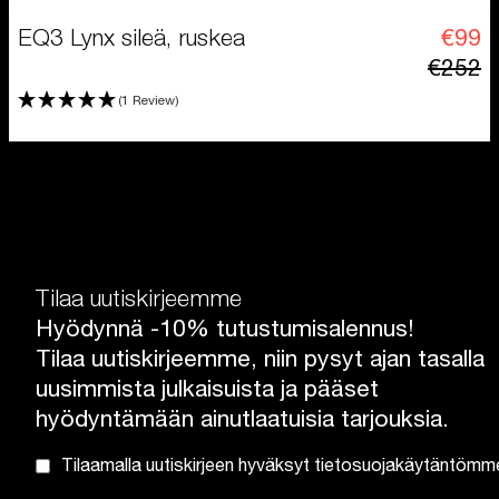
EQ3 Lynx sileä, ruskea
€99
€252
(1 Review)
Tilaa uutiskirjeemme
Hyödynnä -10% tutustumisalennus!
Tilaa uutiskirjeemme, niin pysyt ajan tasalla
uusimmista julkaisuista ja pääset
hyödyntämään ainutlaatuisia tarjouksia.
Tilaamalla uutiskirjeen hyväksyt tietosuojakäytäntömm