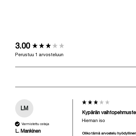
New content loaded
3.00
Perustuu 1 arvosteluun
LM
Kypärän vaihtopehmuste
Hieman iso 
Varmistettu ostaja
L. Mankinen
Oliko tämä arvostelu hyödylline