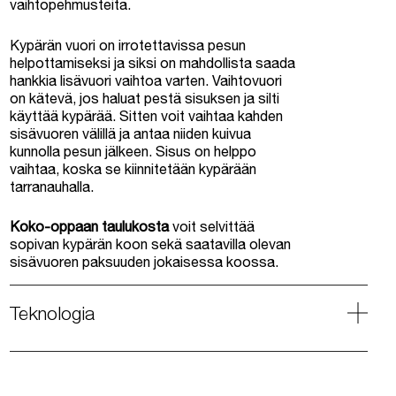
vaihtopehmusteita.
Kypärän vuori on irrotettavissa pesun
helpottamiseksi ja siksi on mahdollista saada
hankkia lisävuori vaihtoa varten.
Vaihtovuori
on kätevä, jos haluat pestä sisuksen ja silti
käyttää kypärää.
Sitten voit vaihtaa kahden
sisävuoren välillä ja antaa niiden kuivua
kunnolla pesun jälkeen. Sisus on helppo
vaihtaa, koska se kiinnitetään kypärään
tarranauhalla.
Koko-oppaan taulukosta
voit selvittää
sopivan kypärän koon sekä saatavilla olevan
sisävuoren paksuuden jokaisessa koossa.
Teknologia