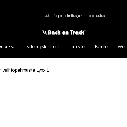
Nopea toimitus ja helppo palautus
arjoukset
Viilennystuotteet
Ihmisille
Koirille
Well
n vaihtopehmuste Lynx L