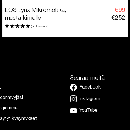
EQ3 Lynx Mikromokka,
€99
musta kimalle
€252
(3 Reviews)
Seuraa meitä
k
Facebook
lleenmyyjäsi
Instagram
ologiamme
YouTube
kysytyt kysymykset