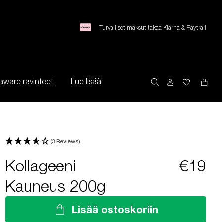
Turvalliset maksut takaa Klarna & Paytrail
aware ravinteet
Lue lisää
(3 Reviews)
Kollageeni
€19
Kauneus 200g
Lisää ostoskoriin