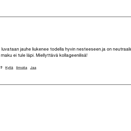
 luvataan jauhe liukenee todella hyvin nesteeseen.ja on neutraali
maku ei tule läpi. Miellyttävä kollageenilisä!
n?
Kyllä
Ilmoita
Jaa