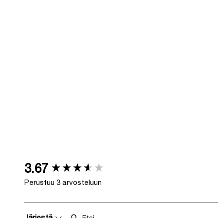
New content loaded
3.67
Perustuu 3 arvosteluun
Etsi:
Järjestä