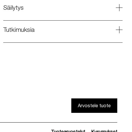
Säilytys
Tutkimuksia
Arvostele tuote
Tuotearvostelut
Kysymykset