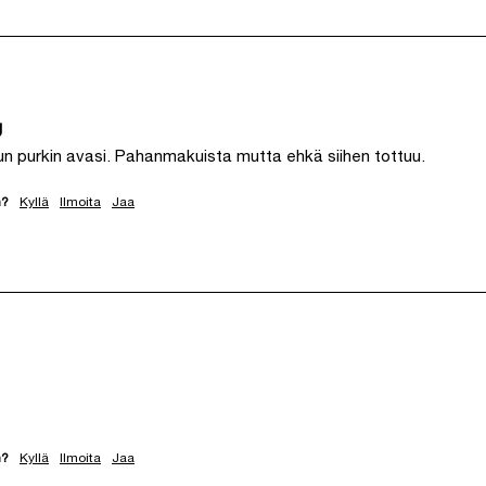
g
kun purkin avasi. Pahanmakuista mutta ehkä siihen tottuu. 
n?
Kyllä
Ilmoita
Jaa
n?
Kyllä
Ilmoita
Jaa