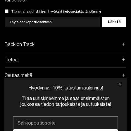
Tilaamalla uutiskirjeen hyväksyt tietosuojakäytäntömme
Lähetä
Back on Track
Tietoa
Seuraa meitä
Hyödynnä -10% tutustumisalennus!
Osto ja toimitus
Tilaa uutiskirjeemme ja saat ensimmäisten
joukossa tiedon tarjouksista ja uutuuksista!
©2021 Back on Track AB
Developed by coi