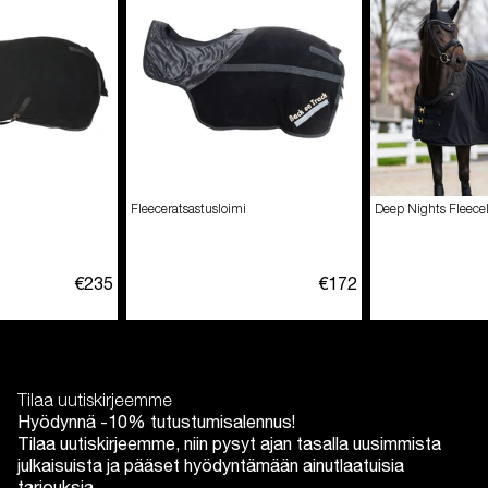
Fleeceratsastusloimi
Deep Nights Fleece
€235
€172
Tilaa uutiskirjeemme
Hyödynnä -10% tutustumisalennus!
Tilaa uutiskirjeemme, niin pysyt ajan tasalla uusimmista
julkaisuista ja pääset hyödyntämään ainutlaatuisia
tarjouksia.