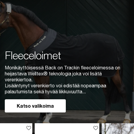
Fleeceloimet
Monikäyttöisessä Back on Trackin fleeceloimessa on
heijastava Welltex® teknologia joka voi lisätä
verenkiertoa.
Lisääntynyt verenkierto voi edistää nopeampaa
palautumista sekä hyvää liikkuvuutta...
Katso valikoima