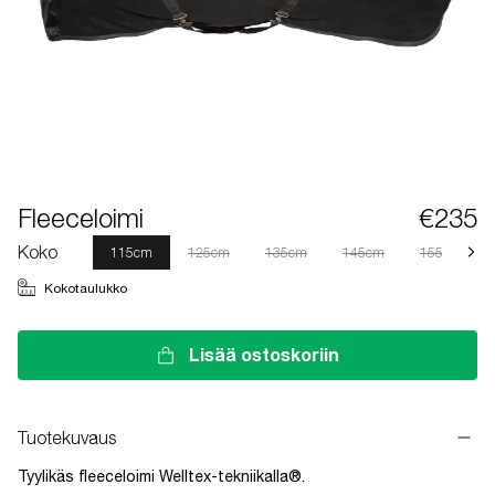
Fleeceloimi
€235
Koko
115cm
125cm
135cm
145cm
155cm
Kokotaulukko
Lisää ostoskoriin
Tuotekuvaus
Tyylikäs fleeceloimi Welltex-tekniikalla®.