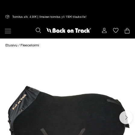
Suoraan
sisältöön
Toimitus alk. 4,90€ | Ilmainen toimitus yli 150€ tilauksille!
Etusivu
/ Fleeceloimi