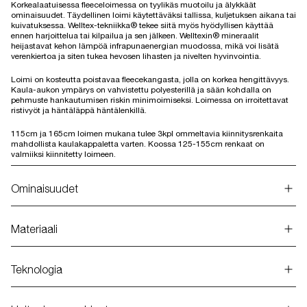
Korkealaatuisessa fleeceloimessa on tyylikäs muotoilu ja älykkäät
ominaisuudet. Täydellinen loimi käytettäväksi tallissa, kuljetuksen aikana tai
kuivatuksessa. Welltex-tekniikka® tekee siitä myös hyödyllisen käyttää
ennen harjoittelua tai kilpailua ja sen jälkeen. Welltexin® mineraalit
heijastavat kehon lämpöä infrapunaenergian muodossa, mikä voi lisätä
verenkiertoa ja siten tukea hevosen lihasten ja nivelten hyvinvointia.
Loimi on kosteutta poistavaa fleecekangasta, jolla on korkea hengittävyys.
Kaula-aukon ympärys on vahvistettu polyesterillä ja sään kohdalla on
pehmuste hankautumisen riskin minimoimiseksi. Loimessa on irroitettavat
ristivyöt ja häntäläppä häntälenkillä.
115cm ja 165cm loimen mukana tulee 3kpl ommeltavia kiinnitysrenkaita
mahdollista kaulakappaletta varten. Koossa 125-155cm renkaat on
valmiiksi kiinnitetty loimeen.
Ominaisuudet
Materiaali
Teknologia