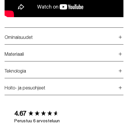
Ominaisuudet
Materiaali
Teknologia
Hoito- ja pesuohjeet
New content loaded
4.67
Perustuu 6 arvosteluun