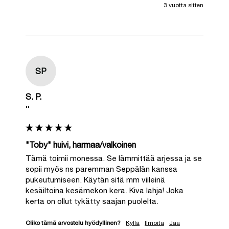
3 vuotta sitten
SP
S. P.
""
"Toby" huivi, harmaa/valkoinen
Tämä toimii monessa. Se lämmittää arjessa ja se 
sopii myös ns paremman Seppälän kanssa 
pukeutumiseen. Käytän sitä mm viileinä 
kesäiltoina kesämekon kera. Kiva lahja! Joka 
kerta on ollut tykätty saajan puolelta.
Oliko tämä arvostelu hyödyllinen?
Kyllä
Ilmoita
Jaa