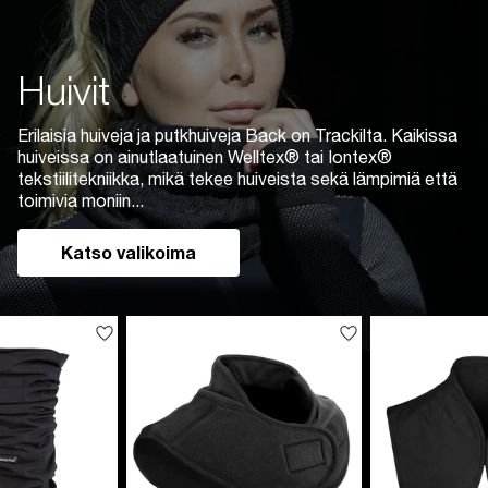
Huivit
Erilaisia huiveja ja putkhuiveja Back on Trackilta. Kaikissa
huiveissa on ainutlaatuinen Welltex® tai Iontex®
tekstiilitekniikka, mikä tekee huiveista sekä lämpimiä että
toimivia moniin...
Katso valikoima