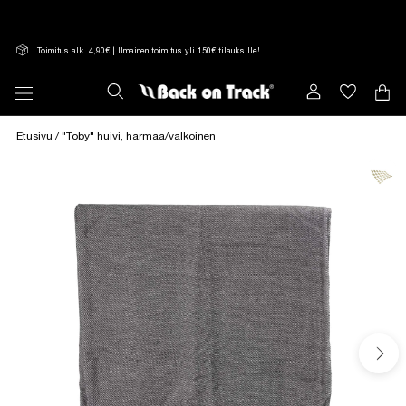
Suoraan
sisältöön
Toimitus alk. 4,90€ | Ilmainen toimitus yli 150€ tilauksille!
Etusivu
/ "Toby" huivi, harmaa/valkoinen