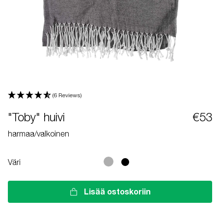
(6 Reviews)
"Toby" huivi
€53
harmaa/valkoinen
Väri
Lisää ostoskoriin