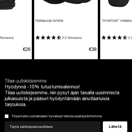
Niskasuoja tarralla
"Amethyst" niskasu
 Reviews)
(12 Reviews)
(1
€26
€38
Tilaa uutiskirjeemme
Hyödynnä -10% tutustumisalennus!
Tilaa uutiskirjeemme, niin pysyt ajan tasalla uusimmista
julkaisuista ja pääset hyödyntämään ainutlaatuisia
tarjouksia.
Tilaamalla uutiskirjeen hyväksyt tietosuojakäytäntömme
Lähetä