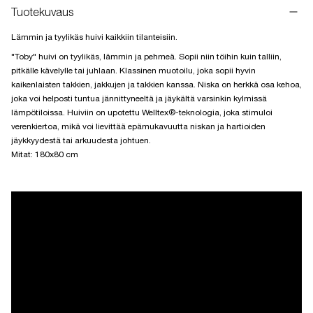
Tuotekuvaus
Lämmin ja tyylikäs huivi kaikkiin tilanteisiin.
"Toby" huivi on tyylikäs, lämmin ja pehmeä.
Sopii niin töihin kuin talliin,
pitkälle kävelylle tai juhlaan.
K
lassinen muotoilu, joka sopii hyvin
kaikenlaisten takkien, jakkujen ja takkien kanssa.
Niska on herkkä osa kehoa,
joka voi helposti tuntua jännittyneeltä ja jäykältä varsinkin kylmissä
lämpötiloissa.
Huiviin on upotettu Welltex®-teknologia, joka stimuloi
verenkiertoa, mikä voi lievittää epämukavuutta niskan ja hartioiden
jäykkyydestä tai arkuudesta johtuen.
Mitat: 180x80 cm