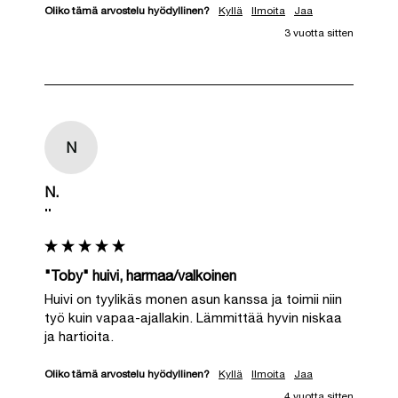
Oliko tämä arvostelu hyödyllinen?
Kyllä
Ilmoita
Jaa
3 vuotta sitten
N
N.
""
"Toby" huivi, harmaa/valkoinen
Huivi on tyylikäs monen asun kanssa ja toimii niin 
työ kuin vapaa-ajallakin. Lämmittää hyvin niskaa 
ja hartioita.
Oliko tämä arvostelu hyödyllinen?
Kyllä
Ilmoita
Jaa
4 vuotta sitten