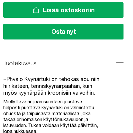
Lisää ostoskoriin
Osta nyt
Tuotekuvaus
+Physio Kyynärtuki on tehokas apu niin
hiirikäteen, tenniskyynärpäähän, kuin
myös kyynärpään kroonisiin vaivoihin.
Miellyttävä neljään suuntaan joustava,
helposti puettava kyynärtuki on valmistettu
ohuesta ja taipuisasta materiaalista, joka
takaa erinomaisen käyttömukavuuden ja
istuvuuden. Tukea voidaan käyttää päivittäin,
jopa nukkuessa.