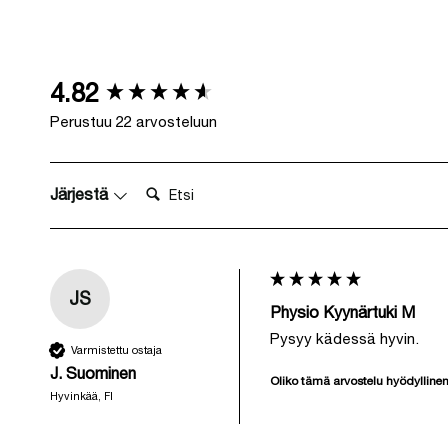
New content loaded
4.82
Perustuu 22 arvosteluun
Etsi:
Järjestä
JS
Physio Kyynärtuki M
Pysyy kädessä hyvin.
Varmistettu ostaja
J. Suominen
Oliko tämä arvostelu hyödylline
Hyvinkää, FI