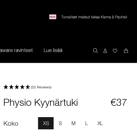
Turvalliset maksut takaa Klarna & Paytrail
aware ravinteet
Lue lisää
(22 Reviews)
Physio Kyynärtuki
€37
Koko
XS
S
M
L
XL