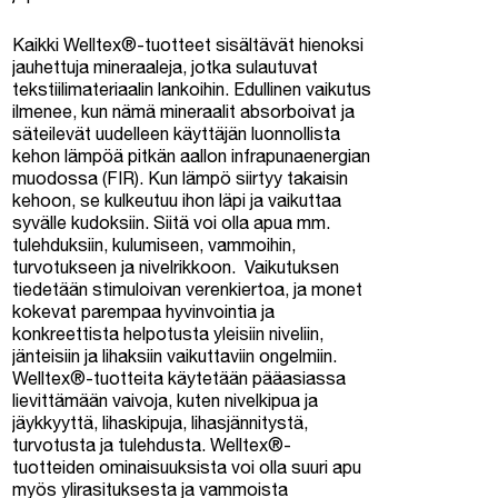
Kaikki Welltex®-tuotteet sisältävät hienoksi
jauhettuja mineraaleja, jotka sulautuvat
tekstiilimateriaalin lankoihin. Edullinen vaikutus
ilmenee, kun nämä mineraalit absorboivat ja
säteilevät uudelleen käyttäjän luonnollista
kehon lämpöä pitkän aallon infrapunaenergian
muodossa (FIR). Kun lämpö siirtyy takaisin
kehoon, se kulkeutuu ihon läpi ja vaikuttaa
syvälle kudoksiin. Siitä voi olla apua mm.
tulehduksiin, kulumiseen, vammoihin,
turvotukseen ja nivelrikkoon. Vaikutuksen
tiedetään stimuloivan verenkiertoa, ja monet
kokevat parempaa hyvinvointia ja
konkreettista helpotusta yleisiin niveliin,
jänteisiin ja lihaksiin vaikuttaviin ongelmiin.
Welltex®-tuotteita käytetään pääasiassa
lievittämään vaivoja, kuten nivelkipua ja
jäykkyyttä, lihaskipuja, lihasjännitystä,
turvotusta ja tulehdusta. Welltex®-
tuotteiden ominaisuuksista voi olla suuri apu
myös ylirasituksesta ja vammoista