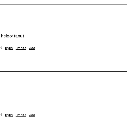
 helpottanut
n?
Kyllä
Ilmoita
Jaa
n?
Kyllä
Ilmoita
Jaa