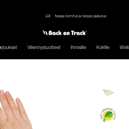
Nopea toimitus ja helppo palautus
arjoukset
Viilennystuotteet
Ihmisille
Koirille
Well