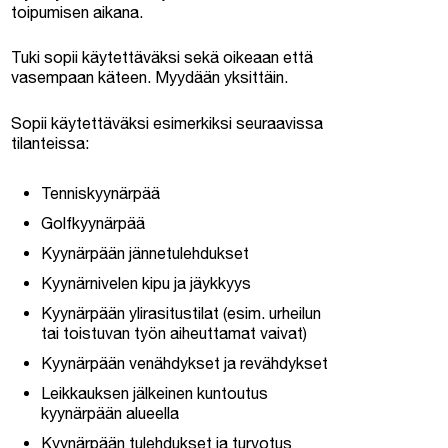
toipumisen aikana.
Tuki sopii käytettäväksi sekä oikeaan että
vasempaan käteen. Myydään yksittäin.
Sopii käytettäväksi esimerkiksi seuraavissa
tilanteissa:
Tenniskyynärpää
Golfkyynärpää
Kyynärpään jännetulehdukset
Kyynärnivelen kipu ja jäykkyys
Kyynärpään ylirasitustilat (esim. urheilun
tai toistuvan työn aiheuttamat vaivat)
Kyynärpään venähdykset ja revähdykset
Leikkauksen jälkeinen kuntoutus
kyynärpään alueella
Kyynärpään tulehdukset ja turvotus