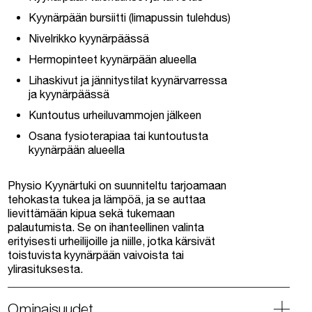
Kyynärpään bursiitti (limapussin tulehdus)
Nivelrikko kyynärpäässä
Hermopinteet kyynärpään alueella
Lihaskivut ja jännitystilat kyynärvarressa
ja kyynärpäässä
Kuntoutus urheiluvammojen jälkeen
Osana fysioterapiaa tai kuntoutusta
kyynärpään alueella
Physio Kyynärtuki on suunniteltu tarjoamaan
tehokasta tukea ja lämpöä, ja se auttaa
lievittämään kipua sekä tukemaan
palautumista. Se on ihanteellinen valinta
erityisesti urheilijoille ja niille, jotka kärsivät
toistuvista kyynärpään vaivoista tai
ylirasituksesta.
Ominaisuudet